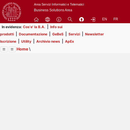
Passa
Area Servizi Informatici e Telematici
a
Business Solutions Area
contenuto
EN
FR
principale
|
In evidenza:
Cos'e' la B.A.
Info sui
|
|
|
|
prodotti
Documentazione
GeBeS
Servizi
Newsletter
|
|
|
Iscrizione
Utility
Archivio news
ApEx
Home
\
Menu
Contrai
Espandi
Image
Title
Page
Display
ApEx
ext
itle
Page