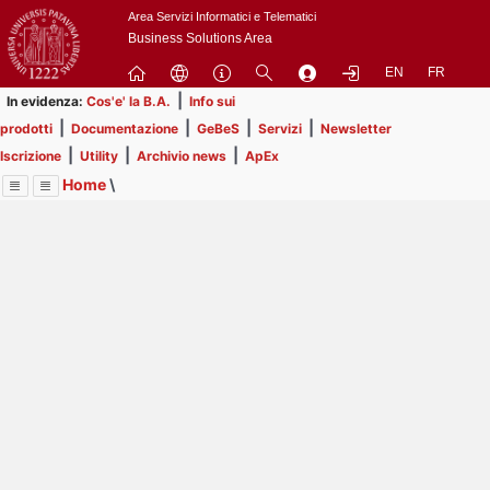
Passa
Area Servizi Informatici e Telematici
a
Business Solutions Area
contenuto
EN
FR
principale
|
In evidenza:
Cos'e' la B.A.
Info sui
|
|
|
|
prodotti
Documentazione
GeBeS
Servizi
Newsletter
|
|
|
Iscrizione
Utility
Archivio news
ApEx
Home
\
Menu
Contrai
Espandi
Image
Title
Page
Display
Utility
ext
itle
Page