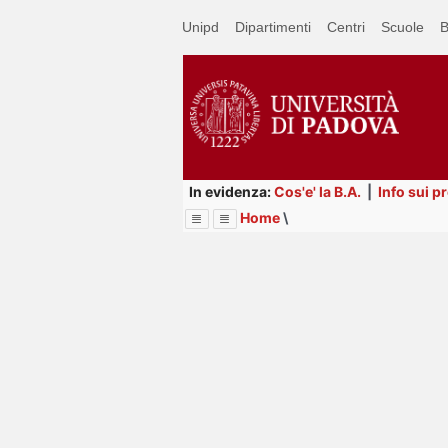
Passa
Unipd
Dipartimenti
Centri
Scuole
B
a
contenuto
principale
In evidenza:
Cos'e' la B.A.
|
Info sui p
Home
\
Menu
Image
Title
Page
Display