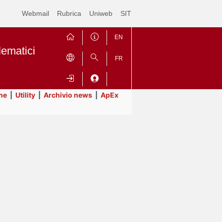
Webmail
Rubrica
Uniweb
SIT
EN
lematici
FR
ne
|
Utility
|
Archivio news
|
ApEx
Contrai
Espandi