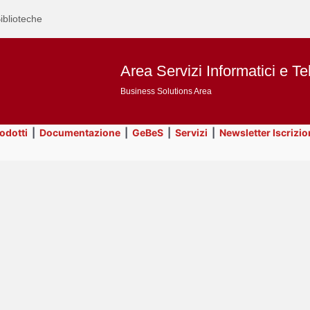
iblioteche
Area Servizi Informatici e Te
Business Solutions Area
rodotti
|
Documentazione
|
GeBeS
|
Servizi
|
Newsletter Iscrizio
Text
Prodotti
Title
Page
Display