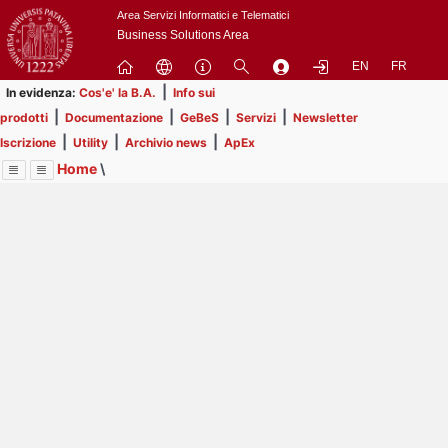
Passa
Area Servizi Informatici e Telematici
a
Business Solutions Area
contenuto
EN
FR
principale
|
In evidenza:
Cos'e' la B.A.
Info sui
|
|
|
|
prodotti
Documentazione
GeBeS
Servizi
Newsletter
|
|
|
Iscrizione
Utility
Archivio news
ApEx
Home
\
Menu
Contrai
Espandi
Image
Title
Page
Display
Prodotti
ext
itle
Page