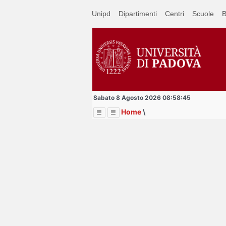
Passa
Unipd
Dipartimenti
Centri
Scuole
B
a
contenuto
principale
Sabato 8 Agosto 2026 08:58:45
Home
\
Menu
Image
Title
Page
Display