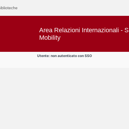
iblioteche
Area Relazioni Internazionali - S
Mobility
Utente: non autenticato con SSO
Text
Area studenti BIP
Title
Page
Display