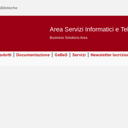
iblioteche
Area Servizi Informatici e Te
Business Solutions Area
rodotti
|
Documentazione
|
GeBeS
|
Servizi
|
Newsletter Iscrizio
Text
Prodotti
Title
Page
Display