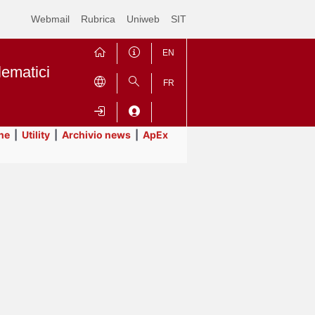
Webmail
Rubrica
Uniweb
SIT
EN
lematici
FR
ne
|
Utility
|
Archivio news
|
ApEx
Contrai
Espandi