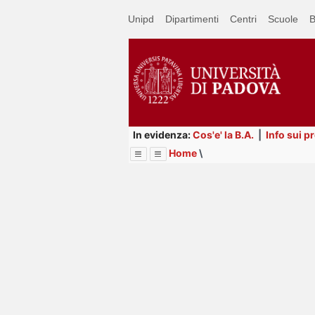
Passa
Unipd
Dipartimenti
Centri
Scuole
B
a
contenuto
principale
In evidenza:
Cos'e' la B.A.
|
Info sui p
Home
\
Menu
Image
Title
Page
Display