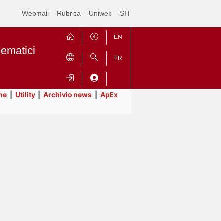
Webmail
Rubrica
Uniweb
SIT
EN
lematici
FR
ne
|
Utility
|
Archivio news
|
ApEx
Contrai
Espandi