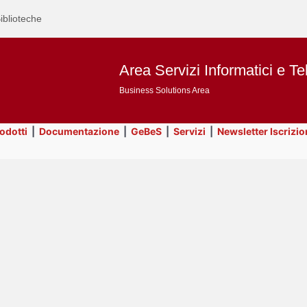
iblioteche
Area Servizi Informatici e Te
Business Solutions Area
rodotti
|
Documentazione
|
GeBeS
|
Servizi
|
Newsletter Iscrizio
Text
Utility
Title
Page
Display