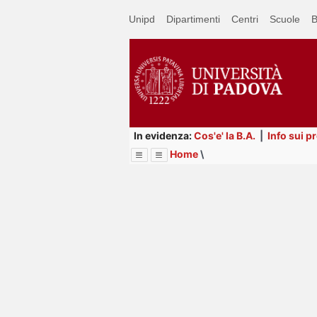
Passa
Unipd
Dipartimenti
Centri
Scuole
B
a
contenuto
principale
In evidenza:
Cos'e' la B.A.
|
Info sui p
Home
\
Menu
Image
Title
Page
Display