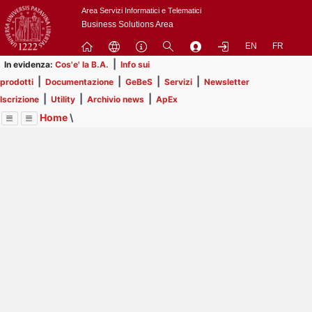
Passa
Area Servizi Informatici e Telematici
a
Business Solutions Area
contenuto
EN
FR
principale
|
In evidenza:
Cos'e' la B.A.
Info sui
|
|
|
|
prodotti
Documentazione
GeBeS
Servizi
Newsletter
|
|
|
Iscrizione
Utility
Archivio news
ApEx
Home
\
Menu
Contrai
Espandi
Image
Title
Page
Display
Business Analysis
ext
itle
Page