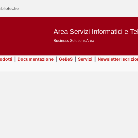
iblioteche
Area Servizi Informatici e Te
Business Solutions Area
rodotti
|
Documentazione
|
GeBeS
|
Servizi
|
Newsletter Iscrizio
Text
Business Analysis
Title
Page
Display