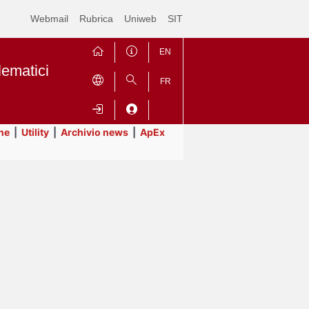
Webmail
Rubrica
Uniweb
SIT
EN
lematici
FR
ne
|
Utility
|
Archivio news
|
ApEx
Contrai
Espandi