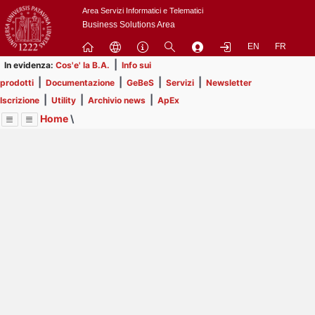
Passa
Area Servizi Informatici e Telematici
a
Business Solutions Area
contenuto
EN
FR
principale
|
In evidenza:
Cos'e' la B.A.
Info sui
|
|
|
|
prodotti
Documentazione
GeBeS
Servizi
Newsletter
|
|
|
Iscrizione
Utility
Archivio news
ApEx
Home
\
Menu
Contrai
Espandi
Image
Title
Page
Display
Business Analysis
ext
itle
Page