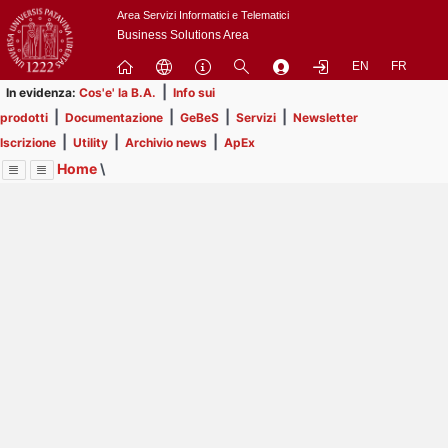
Passa
Area Servizi Informatici e Telematici
a
Business Solutions Area
contenuto
EN
FR
principale
|
In evidenza:
Cos'e' la B.A.
Info sui
|
|
|
|
prodotti
Documentazione
GeBeS
Servizi
Newsletter
|
|
|
Iscrizione
Utility
Archivio news
ApEx
Home
\
Menu
Contrai
Espandi
Image
Title
Page
Display
Business Analysis
ext
itle
Page