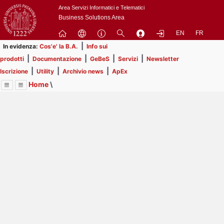
Passa
Area Servizi Informatici e Telematici
a
Business Solutions Area
contenuto
EN
FR
principale
|
In evidenza:
Cos'e' la B.A.
Info sui
|
|
|
|
prodotti
Documentazione
GeBeS
Servizi
Newsletter
|
|
|
Iscrizione
Utility
Archivio news
ApEx
Home
\
Menu
Contrai
Espandi
Image
Title
Page
Display
Risorse
ext
itle
Page