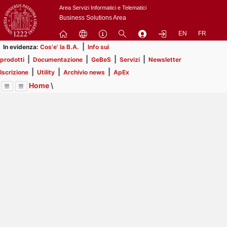
Passa
Area Servizi Informatici e Telematici
a
Business Solutions Area
contenuto
EN
FR
principale
|
In evidenza:
Cos'e' la B.A.
Info sui
|
|
|
|
prodotti
Documentazione
GeBeS
Servizi
Newsletter
|
|
|
Iscrizione
Utility
Archivio news
ApEx
Home
\
Menu
Contrai
Espandi
Image
Title
Page
Display
Utility
ext
itle
Page