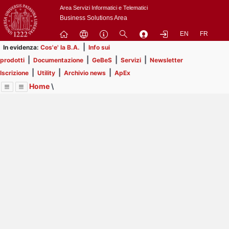
Passa
Area Servizi Informatici e Telematici
a
Business Solutions Area
contenuto
EN
FR
principale
|
In evidenza:
Cos'e' la B.A.
Info sui
|
|
|
|
prodotti
Documentazione
GeBeS
Servizi
Newsletter
|
|
|
Iscrizione
Utility
Archivio news
ApEx
Home
\
Menu
Contrai
Espandi
Image
Title
Page
Display
Risorse
ext
itle
Page