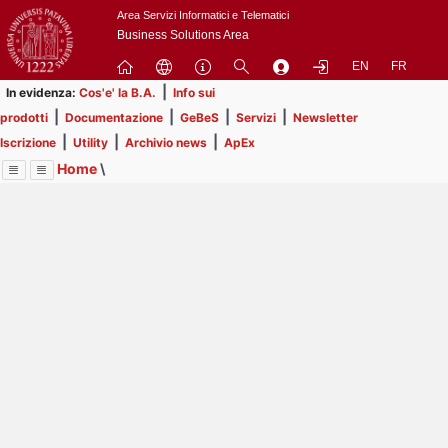
Passa
Area Servizi Informatici e Telematici
a
Business Solutions Area
contenuto
EN
FR
principale
|
In evidenza:
Cos'e' la B.A.
Info sui
|
|
|
|
prodotti
Documentazione
GeBeS
Servizi
Newsletter
|
|
|
Iscrizione
Utility
Archivio news
ApEx
Home
\
Menu
Contrai
Espandi
Image
Title
Page
Display
ApEx
ext
itle
Page