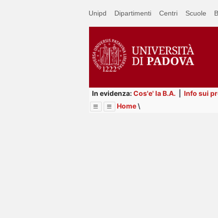
Passa
Unipd
Dipartimenti
Centri
Scuole
B
a
contenuto
principale
In evidenza:
Cos'e' la B.A.
|
Info sui p
Home
\
Menu
Image
Title
Page
Display