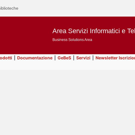
iblioteche
Area Servizi Informatici e Te
Business Solutions Area
rodotti
|
Documentazione
|
GeBeS
|
Servizi
|
Newsletter Iscrizio
Text
Risorse
Title
Page
Display