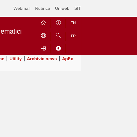
Webmail
Rubrica
Uniweb
SIT
EN
lematici
FR
ne
|
Utility
|
Archivio news
|
ApEx
Contrai
Espandi