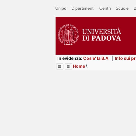
Passa
Unipd
Dipartimenti
Centri
Scuole
B
a
contenuto
principale
In evidenza:
Cos'e' la B.A.
|
Info sui p
Home
\
Menu
Image
Title
Page
Display