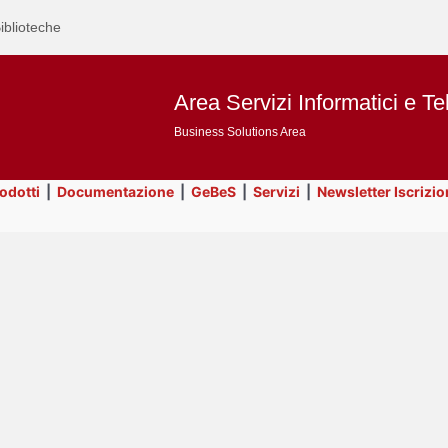
iblioteche
Area Servizi Informatici e Te
Business Solutions Area
rodotti
|
Documentazione
|
GeBeS
|
Servizi
|
Newsletter Iscrizio
Text
ApEx
Title
Page
Display