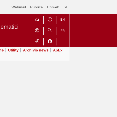
Webmail
Rubrica
Uniweb
SIT
EN
lematici
FR
ne
|
Utility
|
Archivio news
|
ApEx
Contrai
Espandi