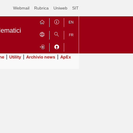
Webmail
Rubrica
Uniweb
SIT
EN
lematici
FR
ne
|
Utility
|
Archivio news
|
ApEx
Contrai
Espandi