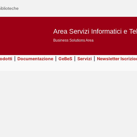
iblioteche
Area Servizi Informatici e Te
Business Solutions Area
rodotti
|
Documentazione
|
GeBeS
|
Servizi
|
Newsletter Iscrizio
Text
ApEx
Title
Page
Display