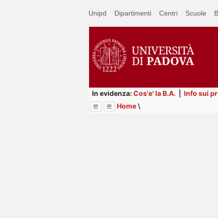
Passa
Unipd
Dipartimenti
Centri
Scuole
B
a
contenuto
principale
In evidenza:
Cos'e' la B.A.
|
Info sui p
Home
\
Menu
Image
Title
Page
Display