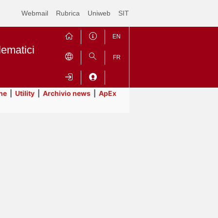
Webmail
Rubrica
Uniweb
SIT
EN
lematici
FR
ne
|
Utility
|
Archivio news
|
ApEx
Contrai
Espandi