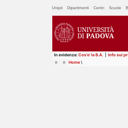
Passa
Unipd
Dipartimenti
Centri
Scuole
B
a
contenuto
principale
In evidenza:
Cos'e' la B.A.
|
Info sui p
Home
\
Menu
Image
Title
Page
Display