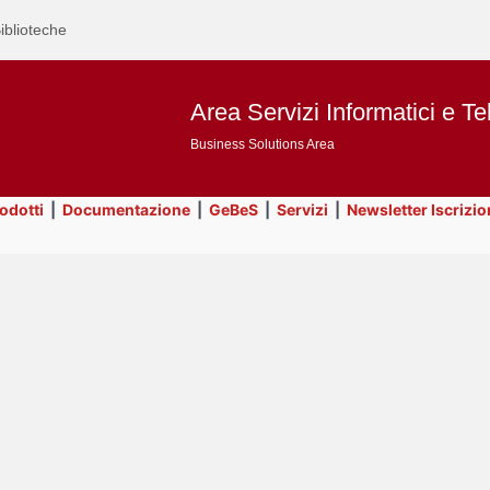
iblioteche
Area Servizi Informatici e Te
Business Solutions Area
rodotti
|
Documentazione
|
GeBeS
|
Servizi
|
Newsletter Iscrizio
Text
ApEx
Title
Page
Display