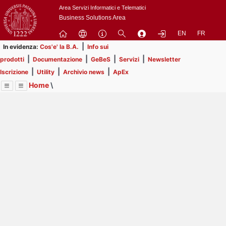
Passa
Area Servizi Informatici e Telematici
a
Business Solutions Area
contenuto
EN
FR
principale
|
In evidenza:
Cos'e' la B.A.
Info sui
|
|
|
|
prodotti
Documentazione
GeBeS
Servizi
Newsletter
|
|
|
Iscrizione
Utility
Archivio news
ApEx
Home
\
Menu
Contrai
Espandi
Image
Title
Page
Display
Risorse
ext
itle
Page