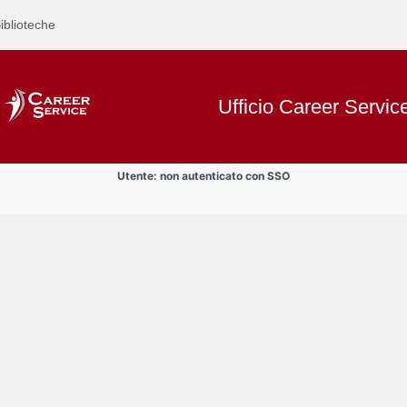
iblioteche
Ufficio Career Servic
Utente: non autenticato con SSO
Text
Incontri aziendali
Title
Page
Display