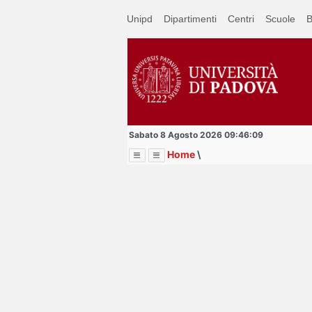
Passa
Unipd
Dipartimenti
Centri
Scuole
B
a
contenuto
principale
Sabato 8 Agosto 2026 09:46:09
Home
\
Menu
Image
Title
Page
Display