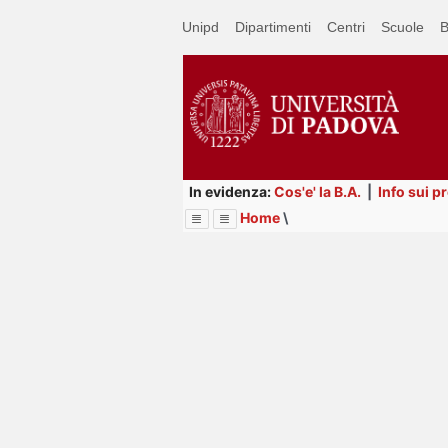
Passa
Unipd
Dipartimenti
Centri
Scuole
B
a
contenuto
principale
In evidenza:
Cos'e' la B.A.
|
Info sui p
Home
\
Menu
Image
Title
Page
Display