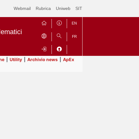
Webmail
Rubrica
Uniweb
SIT
EN
lematici
FR
ne
|
Utility
|
Archivio news
|
ApEx
Contrai
Espandi