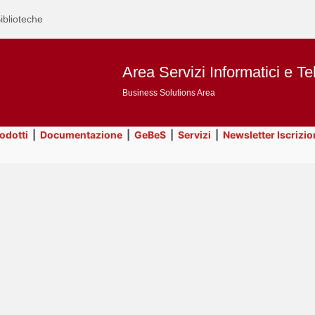
iblioteche
Area Servizi Informatici e Te
Business Solutions Area
rodotti
|
Documentazione
|
GeBeS
|
Servizi
|
Newsletter Iscrizio
Text
Prodotti
Title
Page
Display