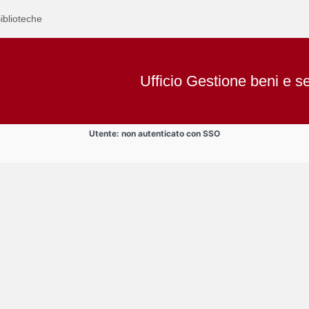
iblioteche
Ufficio Gestione beni e se
Utente: non autenticato con SSO
Text
Aule
Title
Page
Display