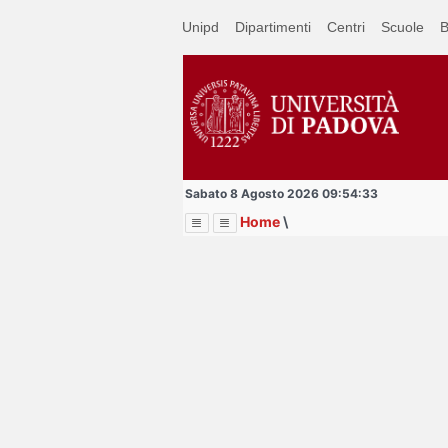
Passa
Unipd
Dipartimenti
Centri
Scuole
B
a
contenuto
principale
Sabato 8 Agosto 2026 09:54:33
Home
\
Menu
Image
Title
Page
Display