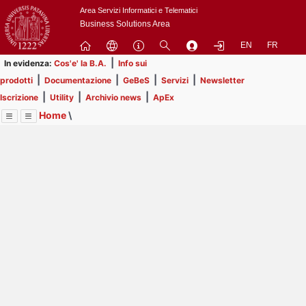
Passa
Area Servizi Informatici e Telematici
a
Business Solutions Area
contenuto
EN
FR
principale
|
In evidenza:
Cos'e' la B.A.
Info sui
|
|
|
|
prodotti
Documentazione
GeBeS
Servizi
Newsletter
|
|
|
Iscrizione
Utility
Archivio news
ApEx
Home
\
Menu
Contrai
Espandi
Image
Title
Page
Display
Business Analysis
ext
itle
Page