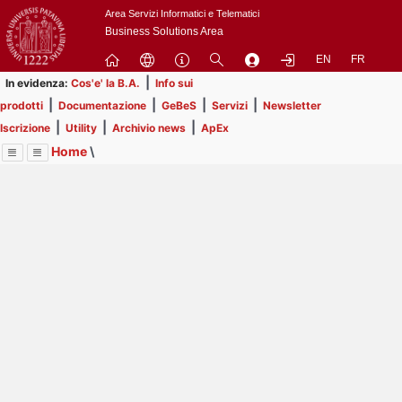
Passa
Area Servizi Informatici e Telematici
a
Business Solutions Area
contenuto
EN
FR
principale
|
In evidenza:
Cos'e' la B.A.
Info sui
|
|
|
|
prodotti
Documentazione
GeBeS
Servizi
Newsletter
|
|
|
Iscrizione
Utility
Archivio news
ApEx
Home
\
Menu
Contrai
Espandi
Image
Title
Page
Display
Utility
ext
itle
Page