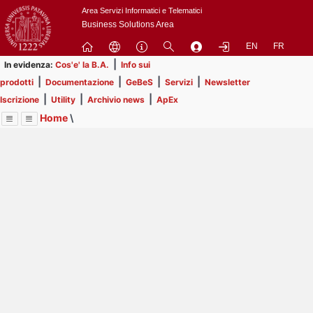
Passa
Area Servizi Informatici e Telematici
a
Business Solutions Area
contenuto
EN
FR
principale
|
In evidenza:
Cos'e' la B.A.
Info sui
|
|
|
|
prodotti
Documentazione
GeBeS
Servizi
Newsletter
|
|
|
Iscrizione
Utility
Archivio news
ApEx
Home
\
Menu
Contrai
Espandi
Image
Title
Page
Display
Utility
ext
itle
Page