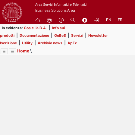
Passa
Area Servizi Informatici e Telematici
a
Business Solutions Area
contenuto
EN
FR
principale
|
In evidenza:
Cos'e' la B.A.
Info sui
|
|
|
|
prodotti
Documentazione
GeBeS
Servizi
Newsletter
|
|
|
Iscrizione
Utility
Archivio news
ApEx
Home
\
Menu
Contrai
Espandi
Image
Title
Page
Display
ApEx
ext
itle
Page