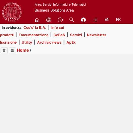
Passa
Area Servizi Informatici e Telematici
a
Business Solutions Area
contenuto
EN
FR
principale
|
In evidenza:
Cos'e' la B.A.
Info sui
|
|
|
|
prodotti
Documentazione
GeBeS
Servizi
Newsletter
|
|
|
Iscrizione
Utility
Archivio news
ApEx
Home
\
Menu
Contrai
Espandi
Image
Title
Page
Display
ApEx
ext
itle
Page