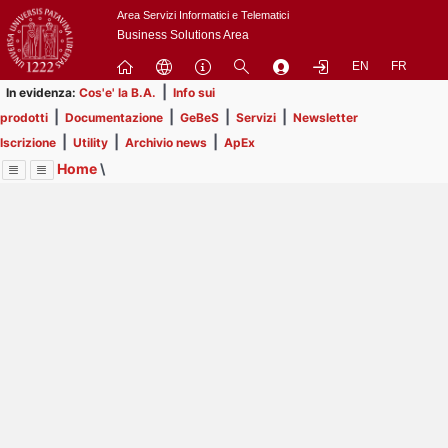
Passa
Area Servizi Informatici e Telematici
a
Business Solutions Area
contenuto
EN
FR
principale
|
In evidenza:
Cos'e' la B.A.
Info sui
|
|
|
|
prodotti
Documentazione
GeBeS
Servizi
Newsletter
|
|
|
Iscrizione
Utility
Archivio news
ApEx
Home
\
Menu
Contrai
Espandi
Image
Title
Page
Display
ApEx
ext
itle
Page