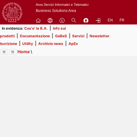
Passa
Area Servizi Informatici e Telematici
a
Business Solutions Area
contenuto
EN
FR
principale
|
In evidenza:
Cos'e' la B.A.
Info sui
|
|
|
|
prodotti
Documentazione
GeBeS
Servizi
Newsletter
|
|
|
Iscrizione
Utility
Archivio news
ApEx
Home
\
Menu
Contrai
Espandi
Image
Title
Page
Display
Risorse
ext
itle
Page