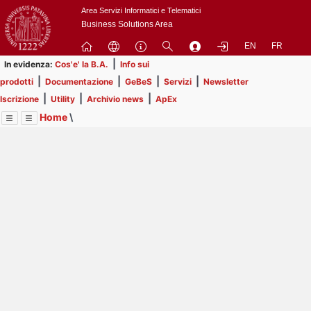
Passa
Area Servizi Informatici e Telematici
a
Business Solutions Area
contenuto
EN
FR
principale
|
In evidenza:
Cos'e' la B.A.
Info sui
|
|
|
|
prodotti
Documentazione
GeBeS
Servizi
Newsletter
|
|
|
Iscrizione
Utility
Archivio news
ApEx
Home
\
Menu
Contrai
Espandi
Image
Title
Page
Display
ApEx
ext
itle
Page