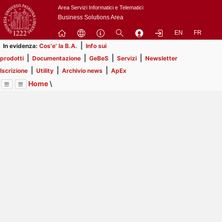
Passa
Area Servizi Informatici e Telematici
a
Business Solutions Area
contenuto
EN
FR
principale
|
In evidenza:
Cos'e' la B.A.
Info sui
|
|
|
|
prodotti
Documentazione
GeBeS
Servizi
Newsletter
|
|
|
Iscrizione
Utility
Archivio news
ApEx
Home
\
Menu
Contrai
Espandi
Image
Title
Page
Display
Risorse
ext
itle
Page