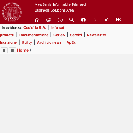
Passa
Area Servizi Informatici e Telematici
a
Business Solutions Area
contenuto
EN
FR
principale
|
In evidenza:
Cos'e' la B.A.
Info sui
|
|
|
|
prodotti
Documentazione
GeBeS
Servizi
Newsletter
|
|
|
Iscrizione
Utility
Archivio news
ApEx
Home
\
Menu
Contrai
Espandi
Image
Title
Page
Display
Prodotti
ext
itle
Page