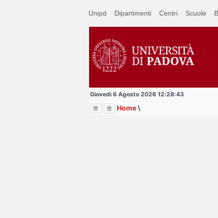
Passa
Unipd
Dipartimenti
Centri
Scuole
B
a
contenuto
principale
Giovedì 6 Agosto 2026 12:28:43
Home
\
Menu
Image
Title
Page
Display