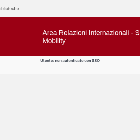
iblioteche
Area Relazioni Internazionali - S
Mobility
Utente: non autenticato con SSO
Text
Progetto Buddy4YOUrope
Title
Page
Display