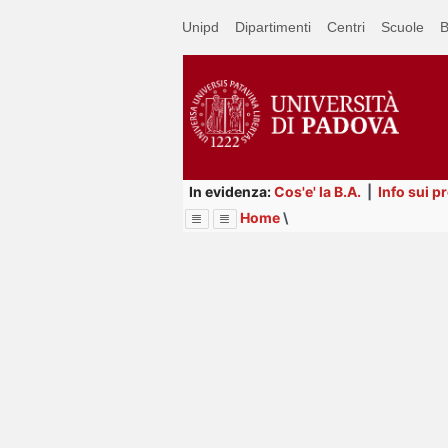
Passa
Unipd
Dipartimenti
Centri
Scuole
B
a
contenuto
principale
In evidenza:
Cos'e' la B.A.
|
Info sui p
Home
\
Menu
Image
Title
Page
Display