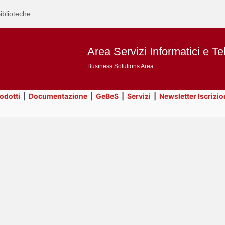
iblioteche
Area Servizi Informatici e Te
Business Solutions Area
rodotti
|
Documentazione
|
GeBeS
|
Servizi
|
Newsletter Iscrizio
Text
Utility
Title
Page
Display