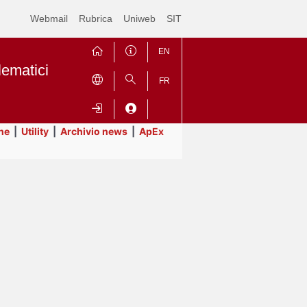
Webmail
Rubrica
Uniweb
SIT
EN
lematici
FR
ne
|
Utility
|
Archivio news
|
ApEx
Contrai
Espandi