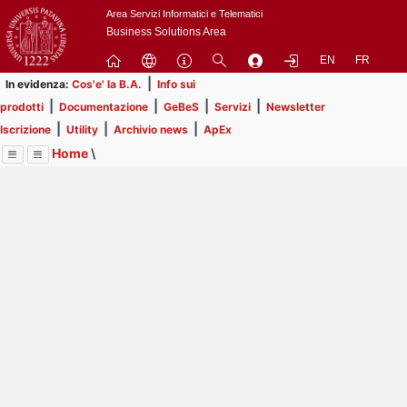
Passa
Area Servizi Informatici e Telematici
a
Business Solutions Area
contenuto
EN
FR
principale
|
In evidenza:
Cos'e' la B.A.
Info sui
|
|
|
|
prodotti
Documentazione
GeBeS
Servizi
Newsletter
|
|
|
Iscrizione
Utility
Archivio news
ApEx
Home
\
Menu
Contrai
Espandi
Image
Title
Page
Display
Business Analysis
ext
itle
Page