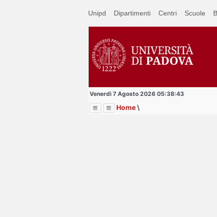
Passa
Unipd
Dipartimenti
Centri
Scuole
B
a
contenuto
principale
Venerdì 7 Agosto 2026 05:38:43
Home
\
Menu
Image
Title
Page
Display