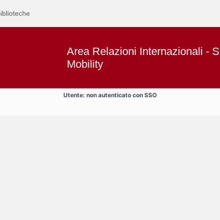
iblioteche
Area Relazioni Internazionali - S
Mobility
Utente: non autenticato con SSO
Text
Area Studenti Erasmus
Title
Page
Display