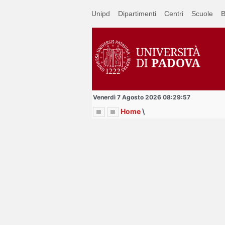
Passa
Unipd
Dipartimenti
Centri
Scuole
B
a
contenuto
principale
Venerdì 7 Agosto 2026 08:29:57
Home
\
Menu
Image
Title
Page
Display