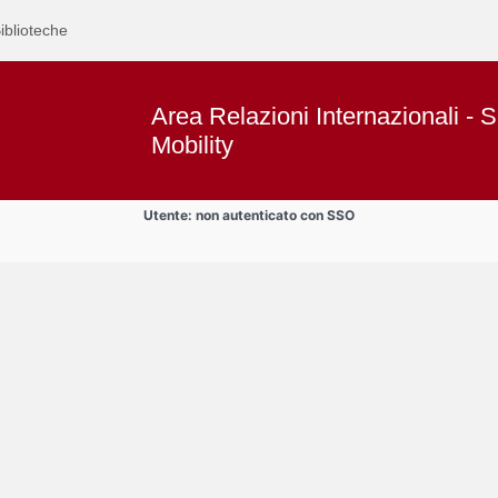
iblioteche
Area Relazioni Internazionali - S
Mobility
Utente: non autenticato con SSO
Text
Area Studenti Erasmus
Title
Page
Display