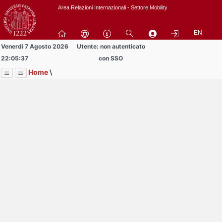
Passa
Area Relazioni Internazionali - Settore Mobility
a
contenuto
EN
principale
Venerdì 7 Agosto 2026
Utente: non autenticato
22:05:37
con SSO
Home
\
Menu
Contrai
Espandi
Image
Title
Page
Display
Area Docenti e PTA
ext
itle
Page
isplay
Contrai
Espandi