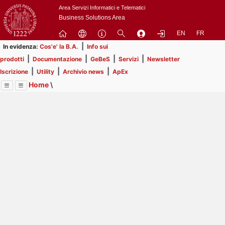
Passa
Area Servizi Informatici e Telematici
a
Business Solutions Area
contenuto
EN
FR
principale
|
In evidenza:
Cos'e' la B.A.
Info sui
|
|
|
|
prodotti
Documentazione
GeBeS
Servizi
Newsletter
|
|
|
Iscrizione
Utility
Archivio news
ApEx
Home
\
Menu
Contrai
Espandi
Image
Title
Page
Display
ApEx
ext
itle
Page