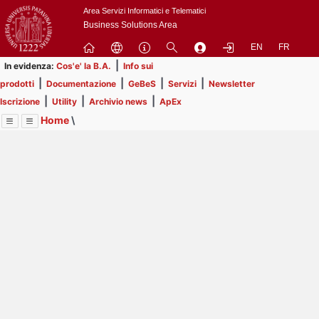
Passa
Area Servizi Informatici e Telematici
a
Business Solutions Area
contenuto
EN
FR
principale
|
In evidenza:
Cos'e' la B.A.
Info sui
|
|
|
|
prodotti
Documentazione
GeBeS
Servizi
Newsletter
|
|
|
Iscrizione
Utility
Archivio news
ApEx
Home
\
Menu
Contrai
Espandi
Image
Title
Page
Display
ApEx
ext
itle
Page