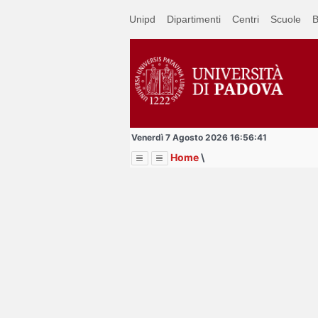
Passa
Unipd
Dipartimenti
Centri
Scuole
B
a
contenuto
principale
Venerdì 7 Agosto 2026 16:56:41
Home
\
Menu
Image
Title
Page
Display