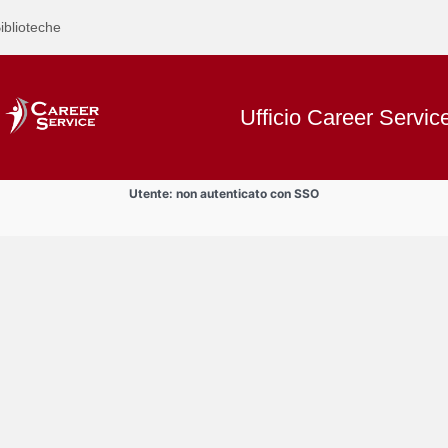
iblioteche
Ufficio Career Servic
Utente: non autenticato con SSO
Text
Incontri di orientamento al lavor
Title
Page
Display