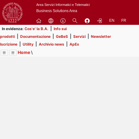
Passa
Area Servizi Informatici e Telematici
a
Business Solutions Area
contenuto
EN
FR
principale
|
In evidenza:
Cos'e' la B.A.
Info sui
|
|
|
|
prodotti
Documentazione
GeBeS
Servizi
Newsletter
|
|
|
Iscrizione
Utility
Archivio news
ApEx
Home
\
Menu
Contrai
Espandi
Image
Title
Page
Display
Risorse
ext
itle
Page