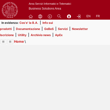
Passa
Area Servizi Informatici e Telematici
a
Business Solutions Area
contenuto
EN
FR
principale
|
In evidenza:
Cos'e' la B.A.
Info sui
|
|
|
|
prodotti
Documentazione
GeBeS
Servizi
Newsletter
|
|
|
Iscrizione
Utility
Archivio news
ApEx
Home
\
Menu
Contrai
Espandi
Image
Title
Page
Display
Prodotti
ext
itle
Page