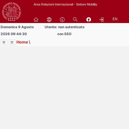
Passa
Area Relazioni Internazionali - Settore Mobility
a
contenuto
EN
principale
Domenica 9 Agosto
Utente: non autenticato
2026 09:44:30
con SSO
Home
\
Menu
Contrai
Espandi
Image
Title
Page
Display
Area studenti BIP
ext
itle
Page
isplay
Contrai
Espandi