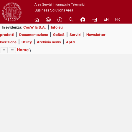
Passa
Area Servizi Informatici e Telematici
a
Business Solutions Area
contenuto
EN
FR
principale
|
In evidenza:
Cos'e' la B.A.
Info sui
|
|
|
|
prodotti
Documentazione
GeBeS
Servizi
Newsletter
|
|
|
Iscrizione
Utility
Archivio news
ApEx
Home
\
Menu
Contrai
Espandi
Image
Title
Page
Display
Business Analysis
ext
itle
Page