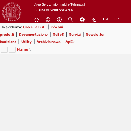
Passa
Area Servizi Informatici e Telematici
a
Business Solutions Area
contenuto
EN
FR
principale
|
In evidenza:
Cos'e' la B.A.
Info sui
|
|
|
|
prodotti
Documentazione
GeBeS
Servizi
Newsletter
|
|
|
Iscrizione
Utility
Archivio news
ApEx
Home
\
Menu
Contrai
Espandi
Image
Title
Page
Display
Risorse
ext
itle
Page