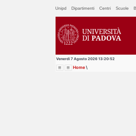
Passa
Unipd
Dipartimenti
Centri
Scuole
B
a
contenuto
principale
Venerdì 7 Agosto 2026 13:20:52
Home
\
Menu
Image
Title
Page
Display