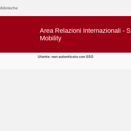
iblioteche
Area Relazioni Internazionali - S
Mobility
Utente: non autenticato con SSO
Text
Area studenti BIP
Title
Page
Display