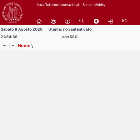
Passa
Area Relazioni Internazionali - Settore Mobility
a
contenuto
EN
principale
Sabato 8 Agosto 2026
Utente: non autenticato
21:54:39
con SSO
Home
\
Menu
Contrai
Espandi
Image
Title
Page
Display
Area studenti BIP
ext
itle
Page
isplay
Contrai
Espandi