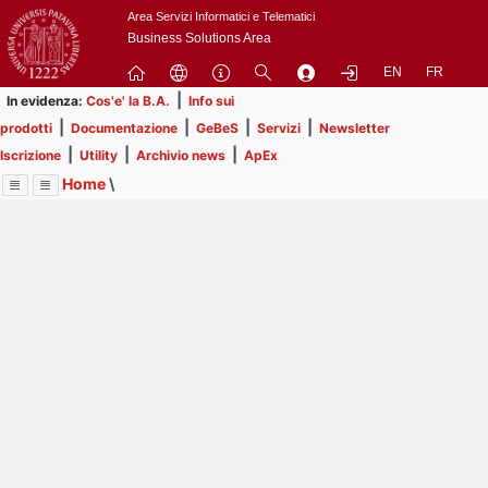
Passa
Area Servizi Informatici e Telematici
a
Business Solutions Area
contenuto
EN
FR
principale
|
In evidenza:
Cos'e' la B.A.
Info sui
|
|
|
|
prodotti
Documentazione
GeBeS
Servizi
Newsletter
|
|
|
Iscrizione
Utility
Archivio news
ApEx
Home
\
Menu
Contrai
Espandi
Image
Title
Page
Display
Prodotti
ext
itle
Page